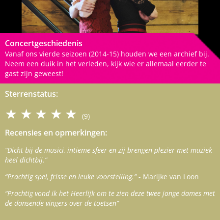
Concertgeschiedenis
Vanaf ons vierde seizoen (2014-15) houden we een archief bij.
Neem een duik in het verleden, kijk wie er allemaal eerder te
gast zijn geweest!
Sterrenstatus:
★★★★★
(9)
Recensies en opmerkingen:
“Dicht bij de musici, intieme sfeer en zij brengen plezier met muziek
heel dichtbij.”
“Prachtig spel, frisse en leuke voorstelling.”
- Marijke van Loon
“Prachtig vond ik het Heerlijk om te zien deze twee jonge dames met
de dansende vingers over de toetsen”