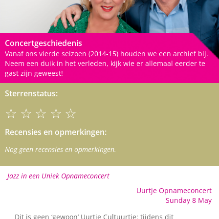
Concertgeschiedenis
Vanaf ons vierde seizoen (2014-15) houden we een archief bij.
Neem een duik in het verleden, kijk wie er allemaal eerder te
gast zijn geweest!
Sterrenstatus:
☆☆☆☆☆
Recensies en opmerkingen:
Nog geen recensies en opmerkingen.
Jazz in een Uniek Opnameconcert
Uurtje Opnameconcert
Sunday 8 May
Dit is geen ‘gewoon’ Uurtje Cultuurtje: tijdens dit