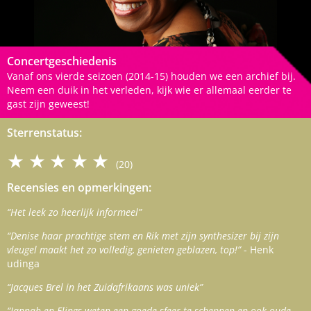
Concertgeschiedenis
Vanaf ons vierde seizoen (2014-15) houden we een archief bij.
Neem een duik in het verleden, kijk wie er allemaal eerder te
gast zijn geweest!
Sterrenstatus:
★★★★★
(20)
Recensies en opmerkingen:
“Het leek zo heerlijk informeel”
“Denise haar prachtige stem en Rik met zijn synthesizer bij zijn
vleugel maakt het zo volledig, genieten geblazen, top!”
- Henk
udinga
“Jacques Brel in het Zuidafrikaans was uniek”
“Jannah en Elings weten een goede sfeer te scheppen en ook oude