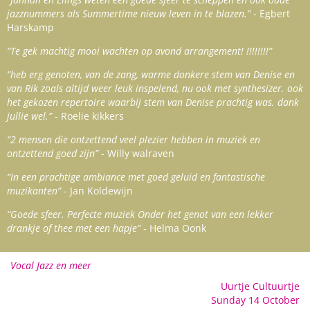
jazznummers als Summertime nieuw leven in te blazen.”
- Egbert
Harskamp
“Te gek machtig mooi wachten op avond arrangement! !!!!!!!!”
“heb erg genoten, van de zang, warme donkere stem van Denise en
van Rik zoals altijd weer leuk inspelend, nu ook met synthesizer. ook
het gekozen repertoire waarbij stem van Denise prachtig was. dank
jullie wel.”
- Roelie kikkers
“2 mensen die ontzettend veel plezier hebben in muziek en
ontzettend goed zijn”
- Willy walraven
“In een prachtige ambiance met goed geluid en fantastische
muzikanten”
- Jan Koldewijn
“Goede sfeer. Perfecte muziek Onder het genot van een lekker
drankje of thee met een hapje”
- Helma Oonk
Vocal Jazz en meer
Uurtje Cultuurtje
Sunday 14 October