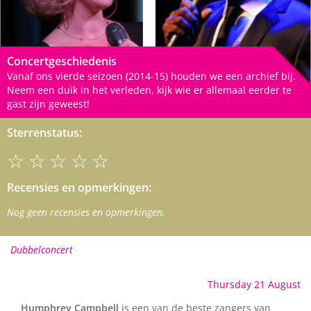
Concertgeschiedenis
Vanaf ons vierde seizoen (2014-15) houden we een archief bij.
Neem een duik in het verleden, kijk wie er allemaal eerder te
gast zijn geweest!
Sterrenstatus:
☆☆☆☆☆
Recensies en opmerkingen:
Nog geen recensies en opmerkingen.
Dubbelconcert
Thursday 21 August
Humphrey Campbell
is een van de beste zangers van