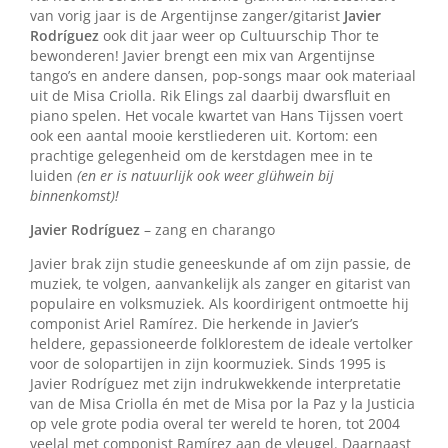
van vorig jaar is de Argentijnse zanger/gitarist
Javier
Rodríguez
ook dit jaar weer op Cultuurschip Thor te
bewonderen! Javier brengt een mix van Argentijnse
tango’s en andere dansen, pop-songs maar ook materiaal
uit de Misa Criolla. Rik Elings zal daarbij dwarsfluit en
piano spelen. Het vocale kwartet van Hans Tijssen voert
ook een aantal mooie kerstliederen uit. Kortom: een
prachtige gelegenheid om de kerstdagen mee in te
luiden
(en er is natuurlijk ook weer glühwein bij
binnenkomst
)!
Javier Rodríguez
– zang en charango
Javier brak zijn studie geneeskunde af om zijn passie, de
muziek, te volgen, aanvankelijk als zanger en gitarist van
populaire en volksmuziek. Als koordirigent ontmoette hij
componist Ariel Ramírez. Die herkende in Javier’s
heldere, gepassioneerde folklorestem de ideale vertolker
voor de solopartijen in zijn koormuziek. Sinds 1995 is
Javier Rodríguez met zijn indrukwekkende interpretatie
van de Misa Criolla én met de Misa por la Paz y la Justicia
op vele grote podia overal ter wereld te horen, tot 2004
veelal met componist Ramírez aan de vleugel. Daarnaast