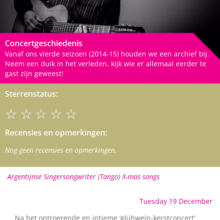
Concertgeschiedenis
Vanaf ons vierde seizoen (2014-15) houden we een archief bij.
Neem een duik in het verleden, kijk wie er allemaal eerder te
gast zijn geweest!
Sterrenstatus:
☆☆☆☆☆
Recensies en opmerkingen:
Nog geen recensies en opmerkingen.
Argentijnse Singersongwriter (Tango) X-mas songs
Tuesday 19 December
Na het ontroerende en intieme ‘glühwein-kerstconcert’