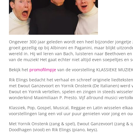
Ongeveer 300 jaar geleden wordt een heel bijzonder jongetje z
groeit gezellig op bij Albinoni en Paganini, maar blijkt uitzonde
wereld in. Hij wil leren van Bach, luisteren naar Beethoven 
van de muziek! Het gaat echter niet altijd even soepeltjes e
Bekijk het
promofilmpje
van de voorstelling KLASSIEKE MUZIE
Rik Elings bedacht het verhaal en schreef originele liedteks
met Ewout Ganzevoort en Yornik Onstenk (De Italianen) werd v
Ewout en Yornik vertellen, spelen en zingen in steeds wissel
wonderkind Maximiliaan P. Presto. Vijf allround musici verto
Klassiek, Pop, Gospel, Musical, Reggae en Latin wisselen elkaar 
voorstellingen lang een vol uur puur genieten voor jong en ou
Met Yornik Onstenk (zang & spel), Ewout Ganzevoort (zang & spel)
Doodhagen (viool) en Rik Elings (piano, keys).