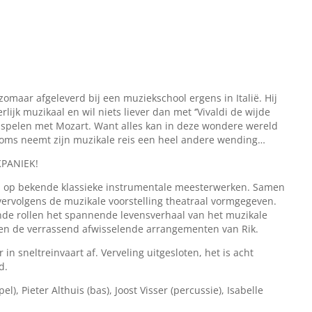
omaar afgeleverd bij een muziekschool ergens in Italië. Hij
rlijk muzikaal en wil niets liever dan met ‘’Vivaldi de wijde
en spelen met Mozart. Want alles kan in deze wondere wereld
n soms neemt zijn muzikale reis een heel andere wending…
KPANIEK!
ten op bekende klassieke instrumentale meesterwerken. Samen
ervolgens de muzikale voorstelling theatraal vormgegeven.
ende rollen het spannende levensverhaal van het muzikale
lken de verrassend afwisselende arrangementen van Rik.
in sneltreinvaart af. Verveling uitgesloten, het is acht
d.
, Pieter Althuis (bas), Joost Visser (percussie), Isabelle