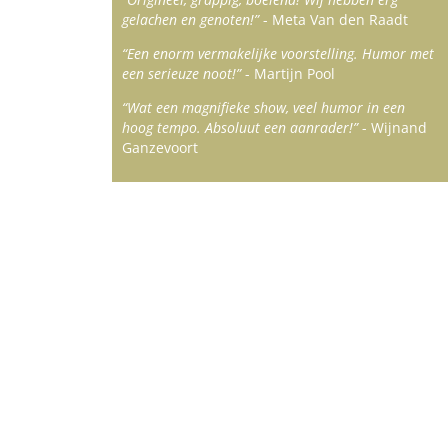
gelachen en genoten!”
- Meta Van den Raadt
“Een enorm vermakelijke voorstelling. Humor met
een serieuze noot!”
- Martijn Pool
“Wat een magnifieke show, veel humor in een
hoog tempo. Absoluut een aanrader!”
- Wijnand
Ganzevoort