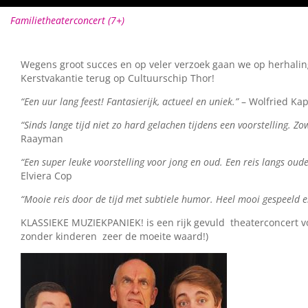
Familietheaterconcert (7+)
Wegens groot succes en op veler verzoek gaan we op herhalin
Kerstvakantie terug op Cultuurschip Thor!
“Een uur lang feest! Fantasierijk, actueel en uniek.”
– Wolfried Ka
“Sinds lange tijd niet zo hard gelachen tijdens een voorstelling. Z
Raayman
“Een super leuke voorstelling voor jong en oud. Een reis langs oud
Elviera Cop
“Mooie reis door de tijd met subtiele humor. Heel mooi gespeeld
KLASSIEKE MUZIEKPANIEK! is een rijk gevuld theaterconcert vo
zonder kinderen zeer de moeite waard!)