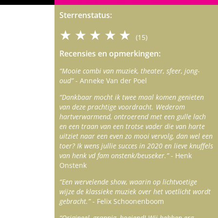
Sterrenstatus:
★★★★★
(15)
Recensies en opmerkingen:
“Mooie combi van muziek, theater, sfeer, jong-
oud”
- Anneke Van der Poel
“Dankbaar mocht ik twee maal komen genieten
van deze prachtige voordracht. Wederom
hartverwarmend, ontroerend met een gulle lach
en een traan van een trotse vader die van harte
uitziet naar een even zo mooi vervolg, dan wel een
toer? Ik wens jullie succes in 2020 en lieve knuffels
van henk vd fam onstenk/beuseker.”
- Henk
Onstenk
“Een wervelende show, waarin op lichtvoetige
wijze de klassieke muziek over het voetlicht wordt
gebracht.”
- Felix Schoonenboom
“Origineel, grappig, boeiend! Wij hebben erg