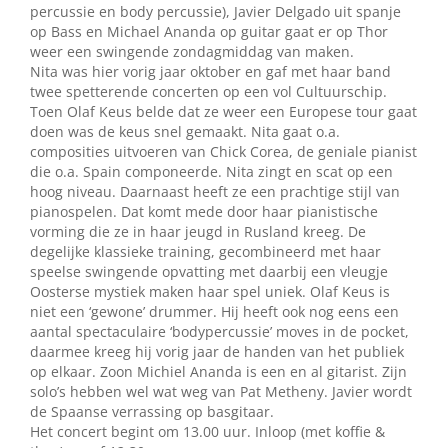
percussie en body percussie), Javier Delgado uit spanje
op Bass en Michael Ananda op guitar gaat er op Thor
weer een swingende zondagmiddag van maken.
Nita was hier vorig jaar oktober en gaf met haar band
twee spetterende concerten op een vol Cultuurschip.
Toen Olaf Keus belde dat ze weer een Europese tour gaat
doen was de keus snel gemaakt. Nita gaat o.a.
composities uitvoeren van Chick Corea, de geniale pianist
die o.a. Spain componeerde. Nita zingt en scat op een
hoog niveau. Daarnaast heeft ze een prachtige stijl van
pianospelen. Dat komt mede door haar pianistische
vorming die ze in haar jeugd in Rusland kreeg. De
degelijke klassieke training, gecombineerd met haar
speelse swingende opvatting met daarbij een vleugje
Oosterse mystiek maken haar spel uniek. Olaf Keus is
niet een ‘gewone’ drummer. Hij heeft ook nog eens een
aantal spectaculaire ‘bodypercussie’ moves in de pocket,
daarmee kreeg hij vorig jaar de handen van het publiek
op elkaar. Zoon Michiel Ananda is een en al gitarist. Zijn
solo’s hebben wel wat weg van Pat Metheny. Javier wordt
de Spaanse verrassing op basgitaar.
Het concert begint om 13.00 uur. Inloop (met koffie &