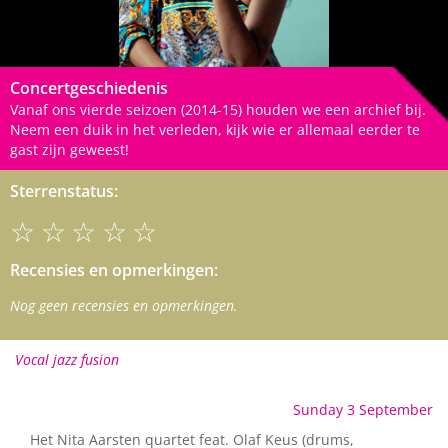
Concertgeschiedenis
Vanaf ons vierde seizoen (2014-15) houden we een archief bij.
Neem een duik in het verleden, kijk wie er allemaal eerder te
gast zijn geweest!
Sterrenstatus:
☆☆☆☆☆
Recensies en opmerkingen:
Nog geen recensies en opmerkingen.
Vocal jazz fusion
Sunday 3 September
Het Nita Aarsten quartet feat. Olaf Keus (drums,