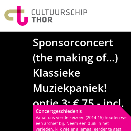
Sponsorconcert
(the making of…)
Klassieke
Muziekpaniek!
optie 3: € 75,- incl.
Concertgeschiedenis
kadobon en
Vanaf ons vierde seizoen (2014-15) houden we
een archief bij. Neem een duik in het
verleden, kijk wie er allemaal eerder te gast