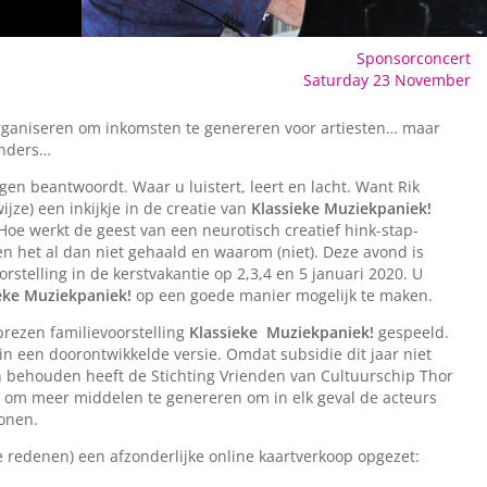
Sponsorconcert
Saturday 23 November
rganiseren om inkomsten te genereren voor artiesten… maar
nders…
agen beantwoordt. Waar u luistert, leert en lacht. Want Rik
jze) een inkijkje in de creatie van
Klassieke Muziekpaniek!
oe werkt de geest van een neurotisch creatief hink-stap-
n het al dan niet gehaald en waarom (niet). Deze avond is
rstelling in de kerstvakantie op 2,3,4 en 5 januari 2020. U
eke Muziekpaniek!
op een goede manier mogelijk te maken.
eprezen familievoorstelling
Klassieke Muziekpaniek!
gespeeld.
n een doorontwikkelde versie. Omdat subsidie dit jaar niet
len behouden heeft de Stichting Vrienden van Cultuurschip Thor
 om meer middelen te genereren om in elk geval de acteurs
onen.
e redenen) een afzonderlijke online kaartverkoop opgezet: