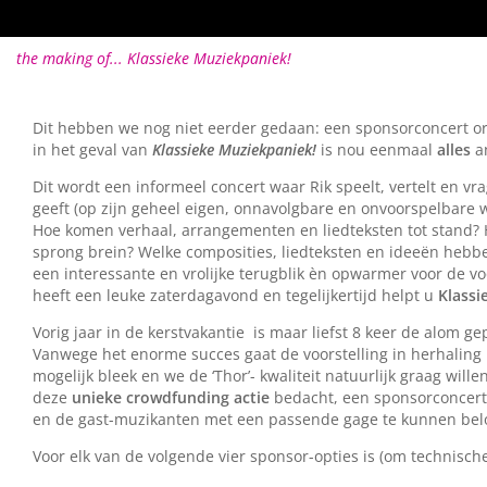
the making of... Klassieke Muziekpaniek!
Dit hebben we nog niet eerder gedaan: een sponsorconcert o
in het geval van
Klassieke Muziekpaniek!
is nou eenmaal
alles
a
Dit wordt een informeel concert waar Rik speelt, vertelt en vr
geeft (op zijn geheel eigen, onnavolgbare en onvoorspelbare wi
Hoe komen verhaal, arrangementen en liedteksten tot stand? H
sprong brein? Welke composities, liedteksten en ideeën hebbe
een interessante en vrolijke terugblik èn opwarmer voor de voo
heeft een leuke zaterdagavond en tegelijkertijd helpt u
Klassi
Vorig jaar in de kerstvakantie is maar liefst 8 keer de alom g
Vanwege het enorme succes gaat de voorstelling in herhaling i
mogelijk bleek en we de ‘Thor’- kwaliteit natuurlijk graag wil
deze
unieke crowdfunding actie
bedacht, een sponsorconcert
en de gast-muzikanten met een passende gage te kunnen bel
Voor elk van de volgende vier sponsor-opties is (om technisch