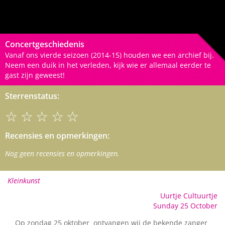
Concertgeschiedenis
Vanaf ons vierde seizoen (2014-15) houden we een archief bij.
Neem een duik in het verleden, kijk wie er allemaal eerder te
gast zijn geweest!
Sterrenstatus:
☆☆☆☆☆
Recensies en opmerkingen:
Nog geen recensies en opmerkingen.
Kleinkunst
Uurtje Cultuurtje
Sunday 25 October
Op zondag 25 oktober ontvangen wij de bekende zanger