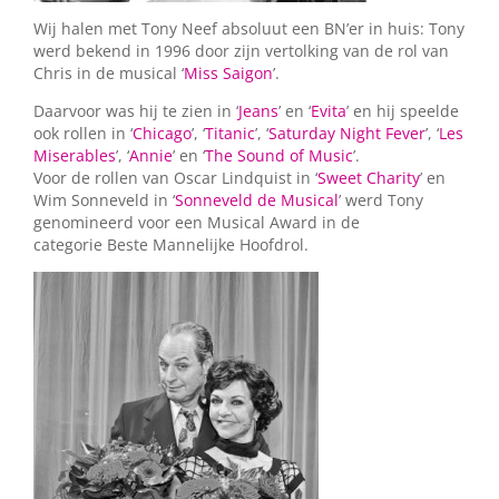
Wij halen met Tony Neef absoluut een BN’er in huis: Tony
werd bekend in 1996 door zijn vertolking van de rol van
Chris in de musical ‘
Miss Saigon
’.
Daarvoor was hij te zien in ‘
Jeans
’ en ‘
Evita
’ en hij speelde
ook rollen in ‘
Chicago
’, ‘
Titanic
’, ‘
Saturday Night Fever
’, ‘
Les
Miserables
’, ‘
Annie
’ en ‘
The Sound of Music
’.
Voor de rollen van Oscar Lindquist in ‘
Sweet Charity
’ en
Wim Sonneveld in ‘
Sonneveld de Musical
’ werd Tony
genomineerd voor een Musical Award in de
categorie Beste Mannelijke Hoofdrol.