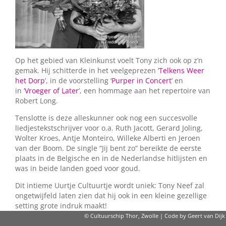
Op het gebied van Kleinkunst voelt Tony zich ook op z’n
gemak. Hij schitterde in het veelgeprezen ‘
Telkens Weer
het Dorp
’, in de voorstelling ‘
Purper in Concert
’ en
in ‘
Vroeger of Later
’, een hommage aan het repertoire van
Robert Long.
Tenslotte is deze alleskunner ook nog een succesvolle
liedjestekstschrijver voor o.a. Ruth Jacott, Gerard Joling,
Wolter Kroes, Antje Monteiro, Willeke Alberti en Jeroen
van der Boom. De single “Jij bent zo” bereikte de eerste
plaats in de Belgische en in de Nederlandse hitlijsten en
was in beide landen goed voor goud.
Dit intieme Uurtje Cultuurtje wordt uniek: Tony Neef zal
ongetwijfeld laten zien dat hij ook in een kleine gezellige
setting grote indruk maakt!
© Cultuurschip Thor, Zwolle | Code by Geert van Dijk