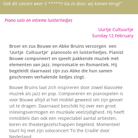
Ook dit concert weer 5 *****!! Ga zo door, wij komen terug!”
Piano solo en intieme luisterliedjes
Uurtje Cultuurtje
Sunday 12 February
Broer en zus Bouwe en Abke Bruins verzorgen een
‘Uurtje Cultuurtje’ pianosolo en luisterliedjes.
Pianist
Bouwe componeert en speelt pakkende muziek met
elementen van jazz, improvisatie en Romantiek. Hij
begeleidt daarnaast zijn zus Abke die hun samen
geschreven verhalende liedjes zingt.
Bouwe Bruins laat zich inspireren door zowel klassieke
muziek als jazz en pop. Componeren en pianospelen is
voor Bouwe altijd al het middel geweest om zijn gevoel
uit te dragen. Daarnaast beschikt hij over een groot
inlevingsvermogen en muzikale veelzijdigheid. Hij heeft
inmiddels dan ook een respectabel aantal artiesten,
koren en theatergezelschappen begeleid. Momenteel
tourt hij met zijn soloconcert ‘To the Cradle’ door
Nederland.