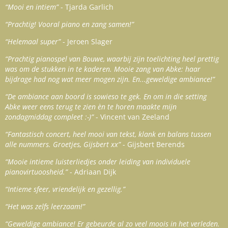
“Mooi en intiem”
- Tjarda Garlich
“Prachtig! Vooral piano en zang samen!”
“Helemaal super”
- Jeroen Slager
“Prachtig pianospel van Bouwe, waarbij zijn toelichting heel prettig
was om de stukken in te kaderen. Mooie zang van Abke: haar
bijdrage had nog wat meer mogen zijn. En...geweldige ambiance!”
“De ambiance aan boord is sowieso te gek. En om in die setting
Abke weer eens terug te zien èn te horen maakte mijn
zondagmiddag compleet :-)”
- Vincent van Zeeland
“Fantastisch concert, heel mooi van tekst, klank en balans tussen
alle nummers. Groetjes, Gijsbert xx”
- Gijsbert Berends
“Mooie intieme luisterliedjes onder leiding van individuele
pianovirtuoosheid.”
- Adriaan Dijk
“Intieme sfeer, vriendelijk en gezellig.”
“Het was zelfs leerzaam!”
“Geweldige ambiance! Er gebeurde al zo veel moois in het verleden.