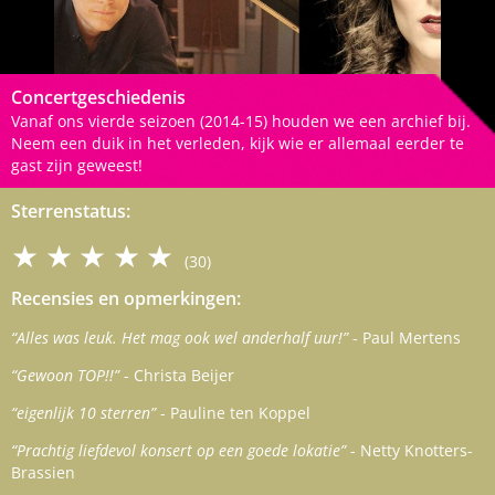
Concertgeschiedenis
Vanaf ons vierde seizoen (2014-15) houden we een archief bij.
Neem een duik in het verleden, kijk wie er allemaal eerder te
gast zijn geweest!
Sterrenstatus:
★★★★★
(30)
Recensies en opmerkingen:
“Alles was leuk. Het mag ook wel anderhalf uur!”
- Paul Mertens
“Gewoon TOP!!”
- Christa Beijer
“eigenlijk 10 sterren”
- Pauline ten Koppel
“Prachtig liefdevol konsert op een goede lokatie”
- Netty Knotters-
Brassien