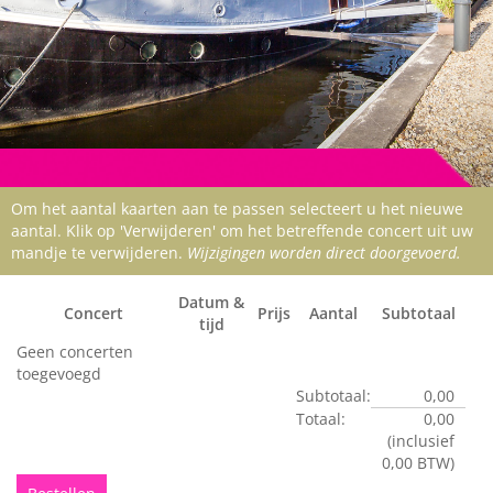
Om het aantal kaarten aan te passen selecteert u het nieuwe
aantal. Klik op 'Verwijderen' om het betreffende concert uit uw
mandje te verwijderen.
Wijzigingen worden direct doorgevoerd.
Datum &
Concert
Prijs
Aantal
Subtotaal
tijd
Geen concerten
toegevoegd
Subtotaal:
0,00
Totaal:
0,00
(inclusief
0,00 BTW)